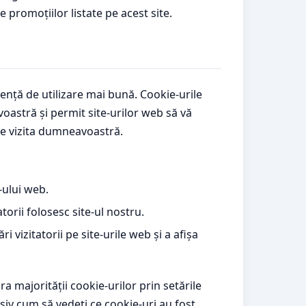
 promoțiilor listate pe acest site.
iență de utilizare mai bună. Cookie-urile
oastră și permit site-urilor web să vă
re vizita dumneavoastră.
-ului web.
torii folosesc site-ul nostru.
 vizitatorii pe site-urile web și a afișa
majorității cookie-urilor prin setările
siv cum să vedeți ce cookie-uri au fost