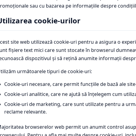
romoționale sau cu bazarea pe informațiile despre condițiile
Utilizarea cookie-urilor
cest site web utilizează cookie-uri pentru a asigura o exper
unt fișiere text mici care sunt stocate în browserul dumneav
ecunoască dispozitivul și să rețină anumite informații desp
tilizăm următoarele tipuri de cookie-uri:
Cookie-uri necesare, care permit funcțiile de bază ale site
Cookie-uri analitice, care ne ajută să înțelegem cum utiliza
Cookie-uri de marketing, care sunt utilizate pentru a urmări
reclame relevante.
ajoritatea browserelor web permit un anumit control asupra 
rowserului. Pentru a afla mai multe despre cookie-uri, inclu