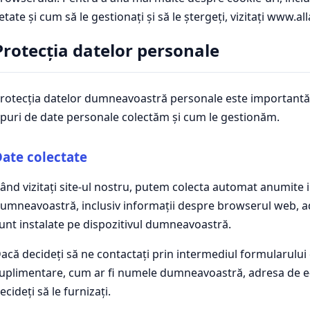
etate și cum să le gestionați și să le ștergeți, vizitați www.a
Protecția datelor personale
rotecția datelor dumneavoastră personale este importantă 
ipuri de date personale colectăm și cum le gestionăm.
ate colectate
ând vizitați site-ul nostru, putem colecta automat anumite i
umneavoastră, inclusiv informații despre browserul web, adr
unt instalate pe dispozitivul dumneavoastră.
acă decideți să ne contactați prin intermediul formularulu
uplimentare, cum ar fi numele dumneavoastră, adresa de e-ma
ecideți să le furnizați.