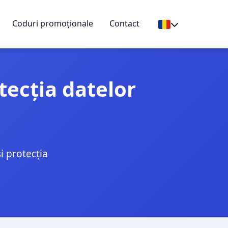
Coduri promoționale
Contact
otecția datelor
și protecția