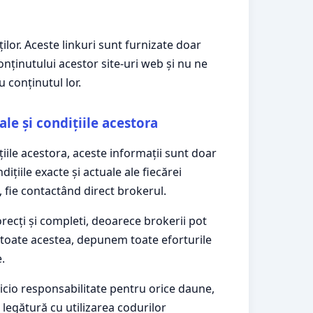
ților. Aceste linkuri sunt furnizate doar
ținutului acestor site-uri web și nu ne
 conținutul lor.
le și condițiile acestora
iile acestora, aceste informații sunt doar
ițiile exacte și actuale ale fiecărei
b, fie contactând direct brokerul.
ecți și completi, deoarece brokerii pot
u toate acestea, depunem toate eforturile
.
nicio responsabilitate pentru orice daune,
 legătură cu utilizarea codurilor