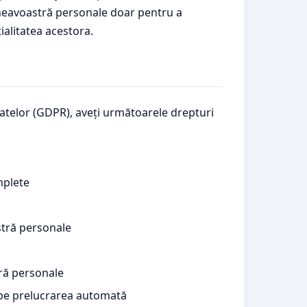
umneavoastră personale doar pentru a
ialitatea acestora.
atelor (GDPR), aveți următoarele drepturi
mplete
stră personale
ră personale
v pe prelucrarea automată