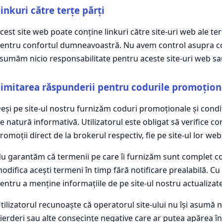
inkuri către terțe părți
cest site web poate conține linkuri către site-uri web ale ter
entru confortul dumneavoastră. Nu avem control asupra con
sumăm nicio responsabilitate pentru aceste site-uri web sau
imitarea răspunderii pentru codurile promoționa
eși pe site-ul nostru furnizăm coduri promoționale și condiț
e natură informativă. Utilizatorul este obligat să verifice cond
romoții direct de la brokerul respectiv, fie pe site-ul lor we
u garantăm că termenii pe care îi furnizăm sunt complet cor
odifica acești termeni în timp fără notificare prealabilă. C
entru a menține informațiile de pe site-ul nostru actualizate
tilizatorul recunoaște că operatorul site-ului nu își asumă 
ierderi sau alte consecințe negative care ar putea apărea în