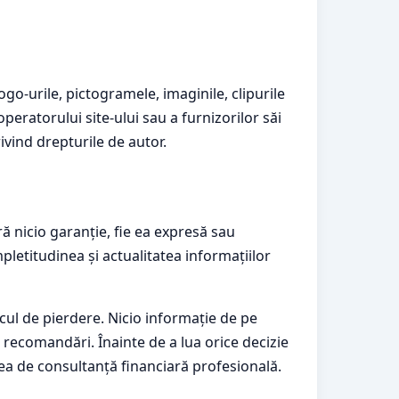
logo-urile, pictogramele, imaginile, clipurile
operatorului site-ului sau a furnizorilor săi
rivind drepturile de autor.
ră nicio garanție, fie ea expresă sau
pletitudinea și actualitatea informațiilor
iscul de pierdere. Nicio informație de pe
 recomandări. Înainte de a lua orice decizie
area de consultanță financiară profesională.