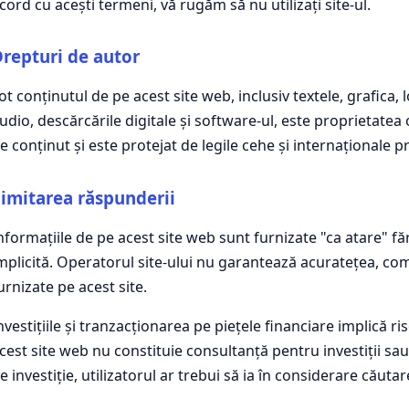
cord cu acești termeni, vă rugăm să nu utilizați site-ul.
repturi de autor
ot conținutul de pe acest site web, inclusiv textele, grafica, 
udio, descărcările digitale și software-ul, este proprietatea 
e conținut și este protejat de legile cehe și internaționale p
imitarea răspunderii
nformațiile de pe acest site web sunt furnizate "ca atare" fă
mplicită. Operatorul site-ului nu garantează acuratețea, com
urnizate pe acest site.
nvestițiile și tranzacționarea pe piețele financiare implică r
cest site web nu constituie consultanță pentru investiții sau
e investiție, utilizatorul ar trebui să ia în considerare căut